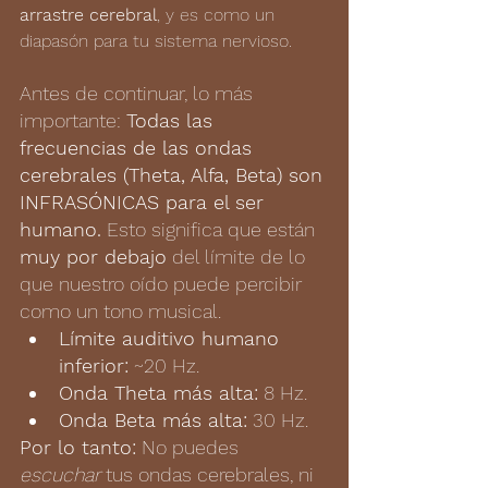
arrastre cerebral
, y es como un 
diapasón para tu sistema nervioso.
Antes de continuar, lo más 
importante:
Todas las 
frecuencias de las ondas 
cerebrales (Theta, Alfa, Beta) son 
INFRASÓNICAS para el ser 
humano.
 Esto significa que están 
muy por debajo
 del límite de lo 
que nuestro oído puede percibir 
como un tono musical.
Límite auditivo humano 
inferior:
 ~20 Hz.
Onda Theta más alta:
 8 Hz.
Onda Beta más alta:
 30 Hz.
Por lo tanto:
 No puedes 
escuchar
 tus ondas cerebrales, ni 