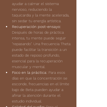
ayudar a calmar el sistema 
nervioso, reduciendo la 
taquicardia y la mente acelerada, 
sin sedar tu energía artística.
Recuperación post-ensayo:
Después de horas de práctica 
intensa, tu mente puede seguir 
"repasando". Una frecuencia Theta 
puede facilitar la transición a un 
estado de reposo profundo, 
esencial para la recuperación 
muscular y mental.
Foco en la práctica:
 Para esos 
días en que la concentración se 
esconde, frecuencias en el límite 
bajo de Beta pueden ayudar a 
afinar la atención durante el 
estudio individual.
Calidad del sueño
:
 Para el 