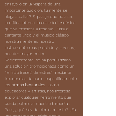
ensayo o en la víspera de una 
importante audición, tu mente se 
niega a callar? El pasaje que no sale, 
la crítica interna, la ansiedad escénica 
que ya empieza a resonar... Para el 
cantante lírico y el músico clásico, 
nuestra mente es nuestro 
instrumento más preciado y, a veces, 
nuestro mayor crítico.
Recientemente, se ha popularizado 
una solución promocionada como un 
"reinicio (reset) de estrés" mediante 
frecuencias de audio, específicamente 
los 
ritmos binaurales
. Como 
educadores y artistas, nos interesa 
explorar cualquier herramienta que 
pueda potenciar nuestro bienestar. 
Pero, ¿qué hay de cierto en esto? ¿Es 
una herramienta válida o solo 