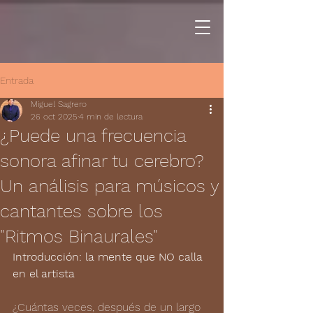
Entrada
Miguel Sagrero
26 oct 2025
4 min de lectura
¿Puede una frecuencia
sonora afinar tu cerebro?
Un análisis para músicos y
cantantes sobre los
"Ritmos Binaurales"
Introducción: la mente que NO calla 
en el artista
¿Cuántas veces, después de un largo 