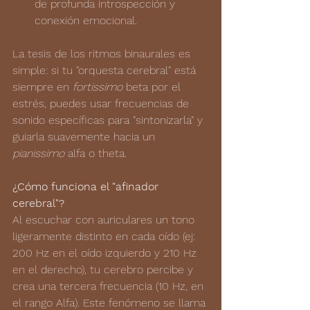
de profunda introspección y 
conexión emocional.
La tesis de los ritmos binaurales es 
simple: si tu "orquesta cerebral" está 
siempre en 
fortissimo
 beta por el 
estrés, puedes usar frecuencias de 
sonido específicas para "sintonizarla" y 
guiarla suavemente hacia un 
pianissimo
 alfa o theta.
¿Cómo funciona el "afinador 
cerebral"?
Al escuchar con auriculares un tono 
ligeramente distinto en cada oído (ej: 
200 Hz en el oído izquierdo y 210 Hz 
en el derecho), tu cerebro percibe y 
crea una tercera frecuencia (10 Hz, en 
el rango Alfa). Este fenómeno se llama 