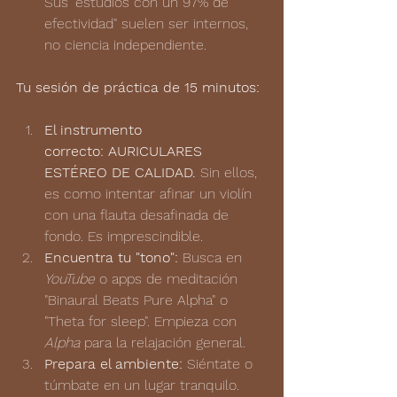
Sus "estudios con un 97% de 
efectividad" suelen ser internos, 
no ciencia independiente.
Tu sesión de práctica de 15 minutos:
El instrumento 
correcto:
AURICULARES 
ESTÉREO DE CALIDAD.
 Sin ellos, 
es como intentar afinar un violín 
con una flauta desafinada de 
fondo. Es imprescindible.
Encuentra tu "tono":
 Busca en 
YouTube
 o apps de meditación 
"Binaural Beats Pure Alpha" o 
"Theta for sleep". Empieza con 
Alpha
 para la relajación general.
Prepara el ambiente:
 Siéntate o 
túmbate en un lugar tranquilo. 