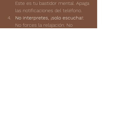
Este es tu bastidor mental. Apaga 
las notificaciones del teléfono.
No interpretes, ¡solo escucha!:
No forces la relajación. No 
juzgues si "está funcionando". 
Simplemente permite que el 
sonido te envuelva, como si 
fueras un oyente en tu propio 
concierto de calma. Si la mente 
divaga, vuelve suavemente al 
sonido.
Sé constante como en tu 
práctica musical:
 Prueba durante 
una semana, 15 minutos al día. 
Observa sin prejuicios si percibes 
cambios en tu nivel de estrés 
basal o tu capacidad para "apagar" 
después de ensayar.