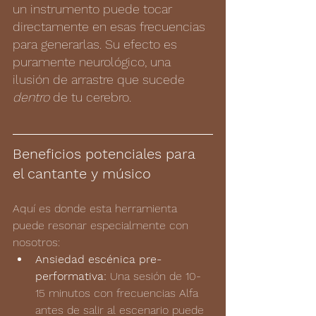
un instrumento puede tocar 
directamente en esas frecuencias 
para generarlas. Su efecto es 
puramente neurológico, una 
ilusión de arrastre que sucede 
dentro
 de tu cerebro.
Beneficios potenciales para 
el cantante y músico
Aquí es donde esta herramienta 
puede resonar especialmente con 
nosotros:
Ansiedad escénica pre-
performativa:
 Una sesión de 10-
15 minutos con frecuencias Alfa 
antes de salir al escenario puede 