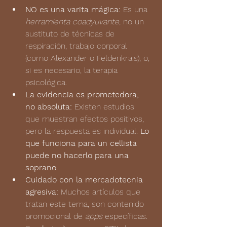
NO es una varita mágica:
 Es una 
herramienta coadyuvante
, no un 
sustituto de técnicas de 
respiración, trabajo corporal 
(como Alexander o Feldenkrais), o, 
si es necesario, la terapia 
psicológica.
La evidencia es prometedora, 
no absoluta:
 Existen estudios 
que muestran efectos positivos, 
pero la respuesta es individual. 
Lo 
que funciona para un cellista 
puede no hacerlo para una 
soprano.
Cuidado con la mercadotecnia 
agresiva:
 Muchos artículos que 
tratan este tema, son contenido 
promocional de 
apps
 específicas. 