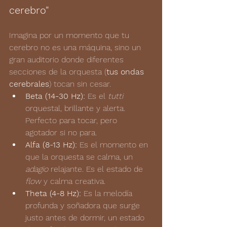
cerebro"
Imagina por un momento que tu 
cerebro no es una máquina, sino un 
gran auditorio donde diferentes 
secciones de la orquesta (
tus ondas 
cerebrales
) tocan sin cesar.
Beta (14-30 Hz):
 Es el 
tutti
orquestal, brillante y alerta. 
Perfecto para tocar, pero 
agotador si no para.
Alfa (8-13 Hz):
 Es el momento en 
que la orquesta se calma, un 
adagio
 relajante. Es el estado de
flow
 y calma creativa.
Theta (4-8 Hz):
 Es la melodía 
profunda y soñadora que surge 
justo antes de dormir, un estado 